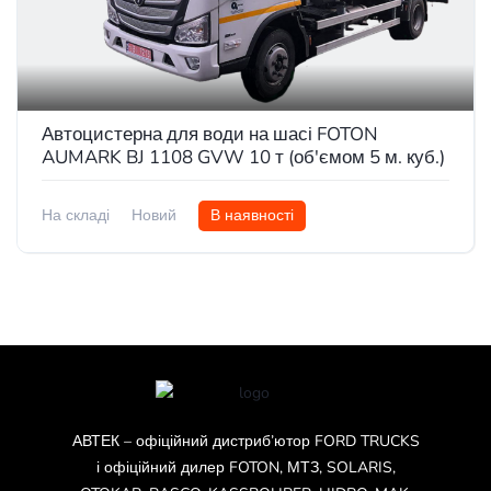
Автоцистерна для води на шасі FOTON
AUMARK BJ 1108 GVW 10 т (об'ємом 5 м. куб.)
На складі
Новий
В наявності
АВТЕК – офіційний дистриб’ютор FORD TRUCKS
і офіційний дилер FOTON, МТЗ, SOLARIS,