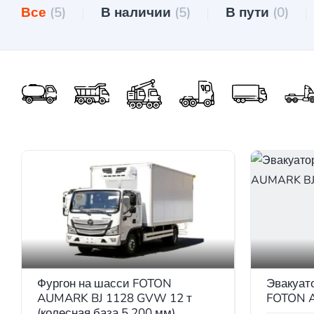
Все
(5)
В наличии
(5)
В пути
(0)
Фургон на шасси FOTON
Эвакуат
AUMARK BJ 1128 GVW 12 т
FOTON 
(колесная база 5.200 мм)