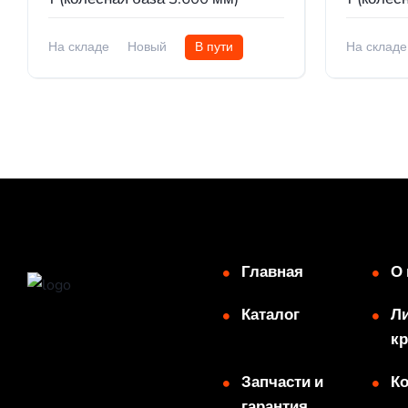
На складе
Новый
В пути
На складе
Главная
О 
Каталог
Ли
кр
Запчасти и
К
гарантия