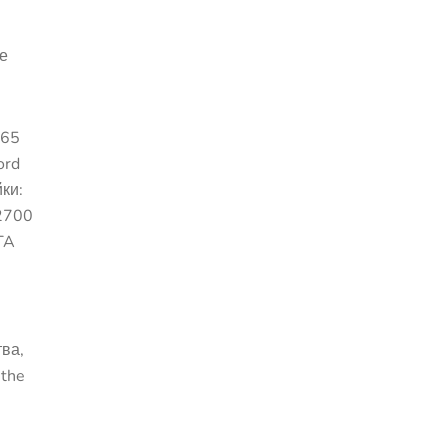
ре
365
ord
ки:
-2700
TA
ва,
 the