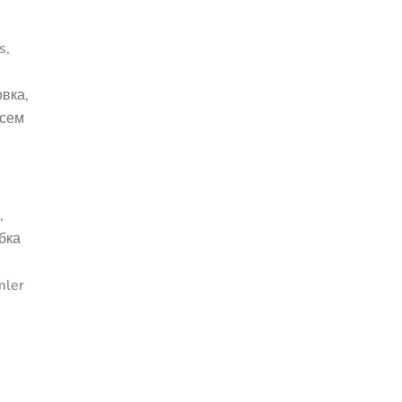
s,
вка,
всем
,
бка
mler