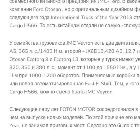
совместного китайского предприятия JMC-Ford. В кабин
компании Ford Otosan , но с оригинальным дизайном ф
следующего года International Truck of the Year 2019 с
Cargo Н566. То есть китайцам отдали не самую «свежую»
У семейства грузовиков JMC Veyron есть два двигател
A5, 365 л. с./1400 Н·м, второй – JX6D13.420 A5, 12,7 
Otosan Ecotorq 9 и Ecotorq 13, которые у турок имеют 
320, 350 и 380 л. с., момент от 1100 до 1550 Н·м., а 
Н·м при 1000-1200 оборотов. Применяемые коробки п
или новая автоматизированная Fast F-Shift. Тем, у кого
Cargo Н566, можно смело брать JMC Veyron.
Следующие пару лет FOTON MOTOR сосредоточился в б
чем на выпуске новых моделей. По этой причине его ма
Year, не занимая призовых мест. Сделано это было с т