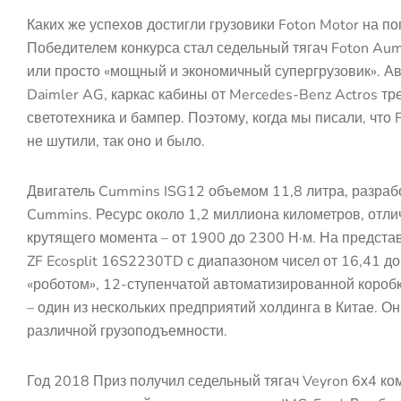
Каких же успехов достигли грузовики Foton Motor на п
Победителем конкурса стал седельный тягач Foton Aum
или просто «мощный и экономичный супергрузовик». Ав
Daimler AG, каркас кабины от Mercedes-Benz Actros тр
светотехника и бампер. Поэтому, когда мы писали, что
не шутили, так оно и было.
Двигатель Cummins ISG12 объемом 11,8 литра, разрабо
Cummins. Ресурс около 1,2 миллиона километров, отлич
крутящего момента – от 1900 до 2300 Н·м. На предст
ZF Ecosplit 16S2230TD с диапазоном чисел от 16,41 д
«роботом», 12-ступенчатой автоматизированной короб
– один из нескольких предприятий холдинга в Китае. О
различной грузоподъемности.
Год 2018 Приз получил седельный тягач Veyron 6х4 к