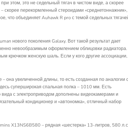
при этом, это не седельный тягач в чистом виде, а скорее
 – скорее перекормленный стероидами «среднетоннажник»,
ое, что объединяет Auhawk R pro с темой седельных тягаче
uman нового поколения Galaxy. Вот такой результат дает
ершенно невообразимым оформлением облицовки радиатора.
м крючком женскую шаль. Если у кого другие ассоциации,
– она увеличенной длины, то есть созданная по аналогии 
Здесь суперширокая спальная полка – 1010 мм. Есть
о вида с электроприводом дополнены видеокамерами и
язательный кондиционер и «автономка», отличный набор
mmins X13NS6B580 – рядная «шестерка» 13-литров, 580 л. с