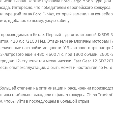
е использован каркас грузовика Ford Cargo Н566 турецкой
асада. Интересно, что победителем европейского конкурса
тал турецкий тягач Ford F-Max, который заменил на конвейе
 и, вдобавок ко всему, узкую кабину.
я, производимых в Китае. Первый – девятилитровый JX6D9.
литра, 420 л. с./2150 Н·м. Эти дизели аналогичны моторам F
увеличенные настройки мощности. У 9-литрового три настрой
у 13-литрового еще и 480 и 500 л. с. при 1800 об/мин, 2500
ередач: 12-ступенчатая механическая Fast Gear 12JSD220
 есть опыт эксплуатации, а быть может и ностальгия по Ford
ольшей степени на оптимизации и расширении производст
шины стабильно выходили в финал конкурса China Truck of
ем, чтобы уйти в последующем в большой отрыв.