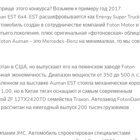
оприще этого конкурса? Возьмем к примеру год 2017.
an EST 6х4. EST расшифровывается как Energy Super Truck
томобиль создан в сотрудничестве компаний Foton Motor и
етьего поколения, плюс оригинальная «фотоновская» облицо
 Foton Auman – это Mercedes-Benz на минималках, то мы со
тан в США, но выпускают его на пекинском заводе Foton
ная экономичность. Диапазон мощности от 350 до 500 л. с.
авленном на выставке Auman EST стояла механическая коро
о 1,00, но в Китае тягач оснащают и самым современным
кой ZF 12TX2420TD семейства Traxon. Автозавод FotonDai
н рассчитан на ежегодный выпуск 200 тысяч грузовиков
омпании JMC. Автомобиль спроектирован специалистами