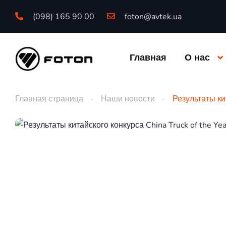
(098) 165 90 00
foton@avtek.ua
Главная
О нас
Главная страница
Наши новости
Результаты ки