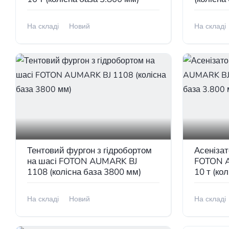
На складі
Новий
На складі
В наявності
В наявно
Тентовий фургон з гідробортом
Асеніза
на шасі FOTON AUMARK BJ
FOTON 
1108 (колісна база 3800 мм)
10 т (ко
На складі
Новий
На складі
В наявності
В наявно