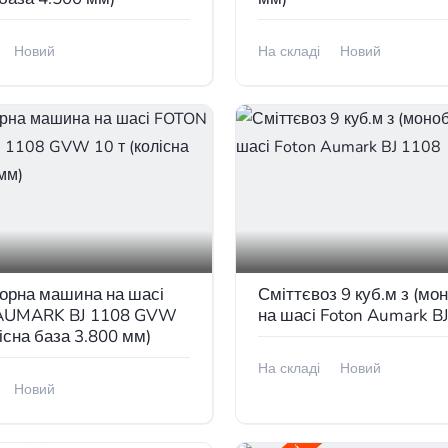
Новий
На складі
Новий
сті
В наявності
торна машина на шасі
Сміттєвоз 9 куб.м з (мо
AUMARK BJ 1108 GVW
на шасі Foton Aumark B
лісна база 3.800 мм)
На складі
Новий
Новий
В наявності
сті