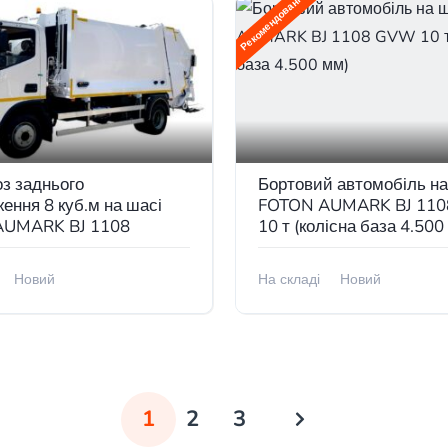
Рекомендовані
з заднього
Бортовий автомобіль на
ення 8 куб.м на шасі
FOTON AUMARK BJ 11
AUMARK BJ 1108
10 т (колісна база 4.500
Новий
На складі
Новий
сті
В наявності
1
2
3