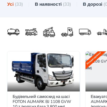
Усі
(33)
В наявності
(33)
В дорозі
(
Рекомендовані
Будівельний самоскид на шасі
Евакуат
FOTON AUMARK BJ 1108 GVW
AUMARK 
10 т (колісна база 3.800 мм)
(колісна