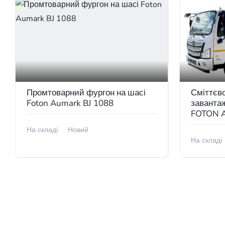
Промтоварний фургон на шасі
Сміттєво
Foton Aumark BJ 1088
завантаж
FOTON 
На складі
Новий
На складі
В наявності
В наявно