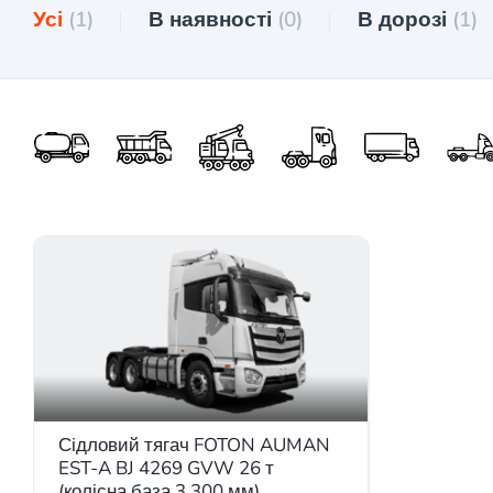
Усі
(1)
В наявності
(0)
В дорозі
(1)
Сідловий тягач FOTON AUMAN
EST-A BJ 4269 GVW 26 т
(колісна база 3.300 мм)