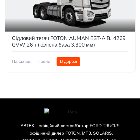
Сідловий тягач FOTON AUMAN EST-A BJ 4269
GVW 26 т (колісна база 3.300 мм)
На складі
Новий
В дорозі
АВТЕК – офіційний дистриб’ютор FORD TRUCKS
і офіційний дилер FOTON, МТЗ, SOLARIS,